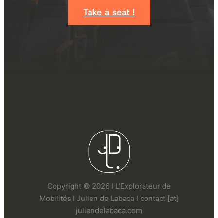
Take a seat !
Copyright © 2026 I L’Explorateur de
Mobilités I Julien de Labaca I contact [at]
juliendelabaca.com