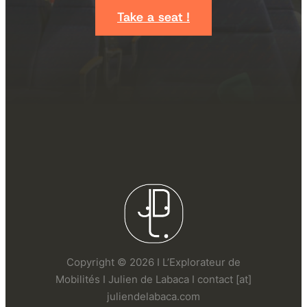
Take a seat !
Copyright © 2026 I L’Explorateur de
Mobilités I Julien de Labaca I contact [at]
juliendelabaca.com