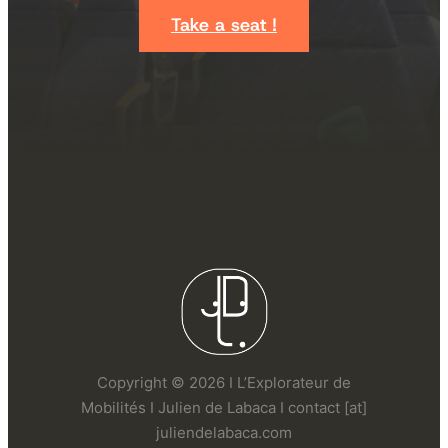
Take a seat !
Copyright © 2026 I L’Explorateur de
Mobilités I Julien de Labaca I contact [at]
juliendelabaca.com