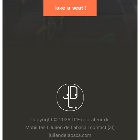
Take a seat !
Copyright © 2026 I L’Explorateur de
Mobilités I Julien de Labaca I contact [at]
juliendelabaca.com