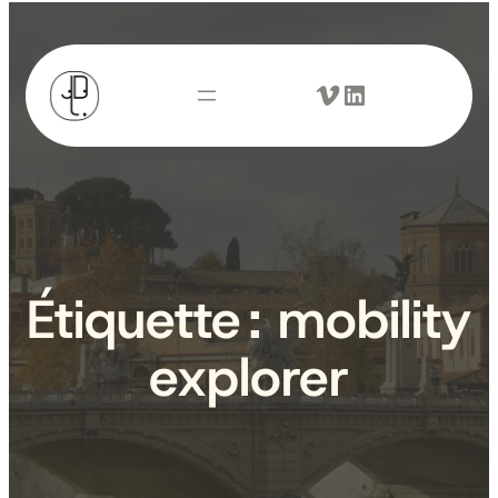
Aller
au
Vimeo
LinkedIn
contenu
Étiquette :
mobility
explorer