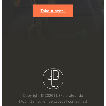
Take a seat !
Copyright © 2026 I L’Explorateur de
Mobilités I Julien de Labaca I contact [at]