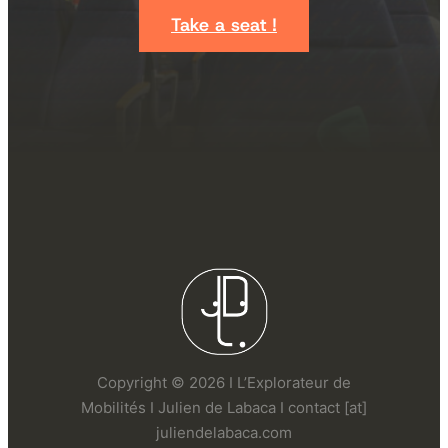
Take a seat !
Copyright © 2026 I L’Explorateur de
Mobilités I Julien de Labaca I contact [at]
juliendelabaca.com