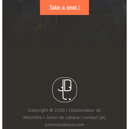
Take a seat !
Copyright © 2026 I L’Explorateur de
Mobilités I Julien de Labaca I contact [at]
juliendelabaca.com