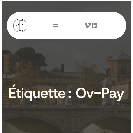
Aller
au
Vimeo
LinkedIn
contenu
Étiquette :
Ov-Pay