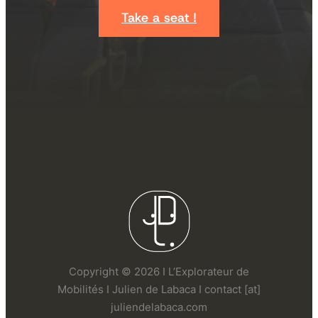
Take a seat !
Copyright © 2026 I L’Explorateur de
Mobilités I Julien de Labaca I contact [at]
juliendelabaca.com