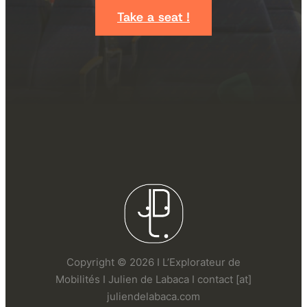
Take a seat !
Copyright © 2026 I L’Explorateur de
Mobilités I Julien de Labaca I contact [at]
juliendelabaca.com