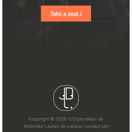
Take a seat !
Copyright © 2026 I L’Explorateur de
Mobilités I Julien de Labaca I contact [at]