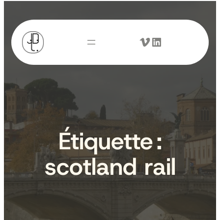
Aller
au
Vimeo
LinkedIn
contenu
Étiquette :
scotland rail