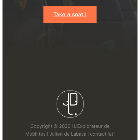
Take a seat !
Copyright © 2026 I L’Explorateur de
Mobilités I Julien de Labaca I contact [at]