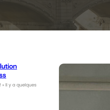
olution
ss
! » Il y a quelques