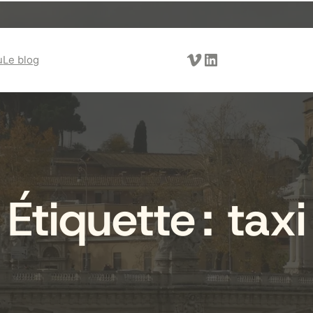
Vimeo
LinkedIn
u
Le blog
Étiquette :
taxi