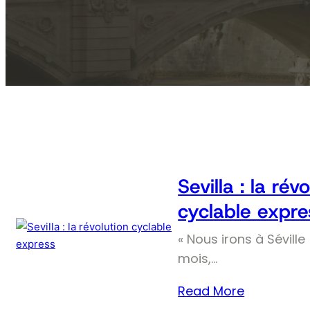
Sevilla : la rév
cyclable expre
« Nous irons à Séville 
mois,…
Read More