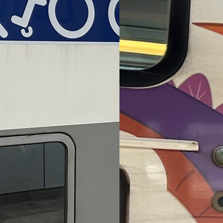
ut compte fait,
belges ?
train est une
s’avérer…