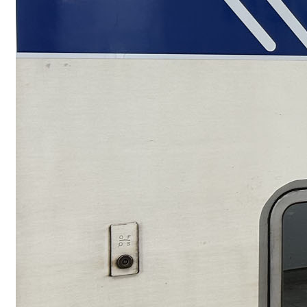
Vélo+train : to
je préfère les 
Coupler le vélo et le 
solution qui pourrait 
Read More