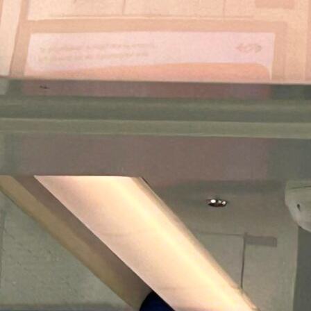
Pays-Bas : l’autre pays… de
l’Open Payment !
Les Pays-Bas vivent actuellement un
moment historique, un véritable point de
bascule…
Read More