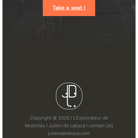
Take a seat !
Copyright © 2026 I L’Explorateur de
Mobilités I Julien de Labaca I contact [at]
juliendelabaca.com