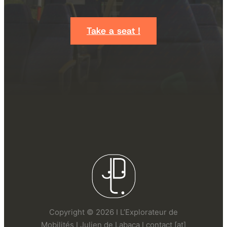
Take a seat !
Copyright © 2026 I L’Explorateur de
Mobilités I Julien de Labaca I contact [at]