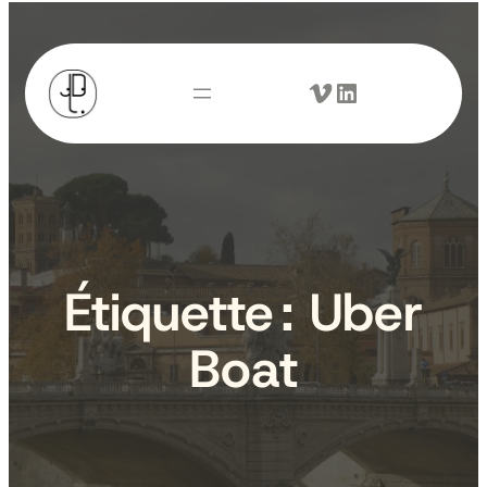
Aller
au
Vimeo
LinkedIn
contenu
Étiquette :
Uber
Boat