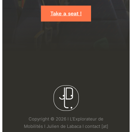
Take a seat !
Copyright © 2026 I L’Explorateur de
Mobilités I Julien de Labaca I contact [at]