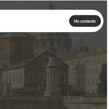
Me contacter