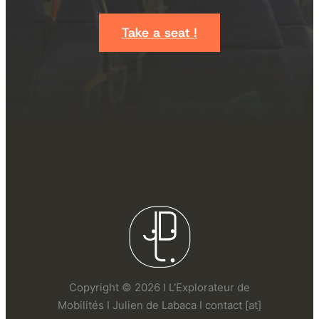
Take a seat !
Copyright © 2026 I L’Explorateur de
Mobilités I Julien de Labaca I contact [at]