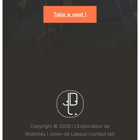
Take a seat !
Copyright © 2026 I L’Explorateur de
Mobilités I Julien de Labaca I contact [at]