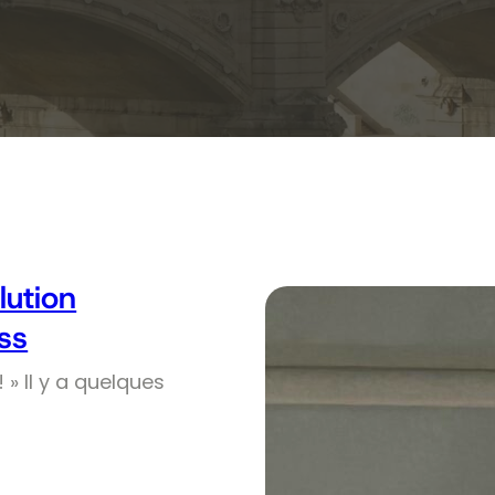
olution
ss
! » Il y a quelques