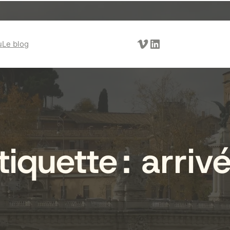
Vimeo
LinkedIn
u
Le blog
tiquette :
arriv