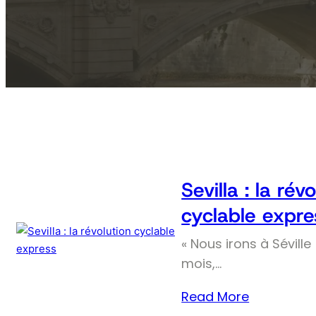
Sevilla : la rév
cyclable expre
« Nous irons à Séville 
mois,…
Read More