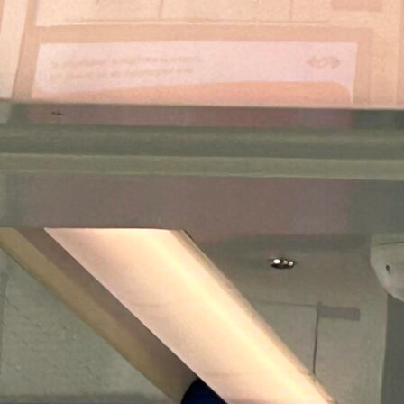
Pays-Bas : l’autre pays… de
l’Open Payment !
Les Pays-Bas vivent actuellement un
moment historique, un véritable point de
bascule…
Read More