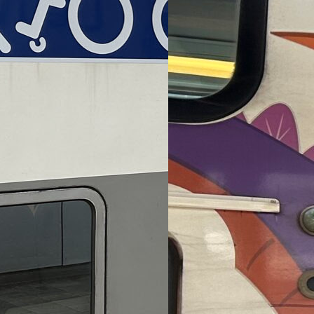
ut compte fait,
belges ?
train est une
s’avérer…