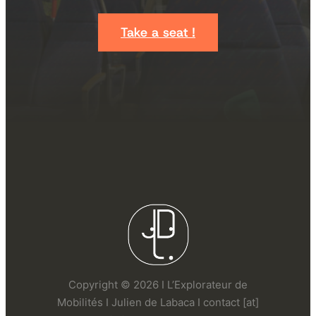
Take a seat !
Copyright © 2026 I L’Explorateur de
Mobilités I Julien de Labaca I contact [at]