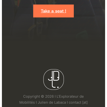
Take a seat !
Copyright © 2026 I L’Explorateur de
Mobilités I Julien de Labaca I contact [at]