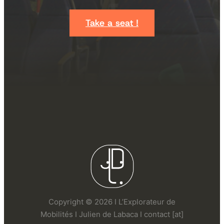
Take a seat !
Copyright © 2026 I L’Explorateur de
Mobilités I Julien de Labaca I contact [at]