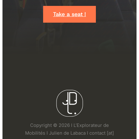
Take a seat !
Copyright © 2026 I L’Explorateur de
Mobilités I Julien de Labaca I contact [at]