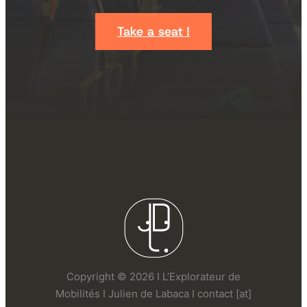
Take a seat !
Copyright © 2026 I L’Explorateur de
Mobilités I Julien de Labaca I contact [at]