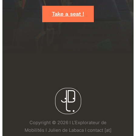
Take a seat !
Copyright © 2026 I L’Explorateur de
Mobilités I Julien de Labaca I contact [at]