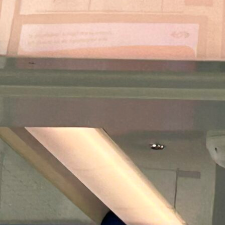
Pays-Bas : l’autre pays… de
l’Open Payment !
Les Pays-Bas vivent actuellement un
moment historique, un véritable point de
bascule…
Read More