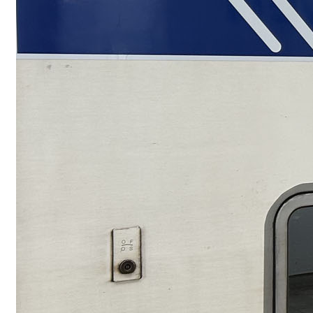
Vélo+train : to
je préfère les 
Coupler le vélo et le 
solution qui pourrait 
Read More