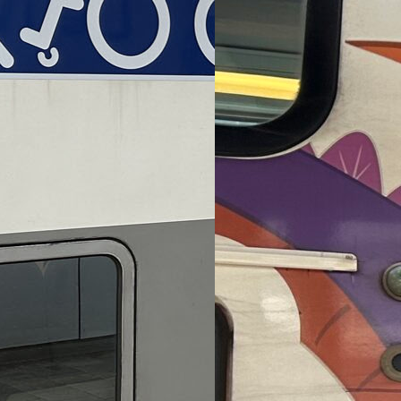
ut compte fait,
belges ?
train est une
s’avérer…