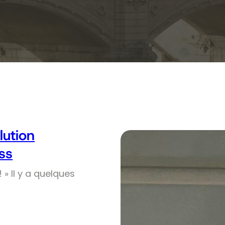
olution
ss
! » Il y a quelques