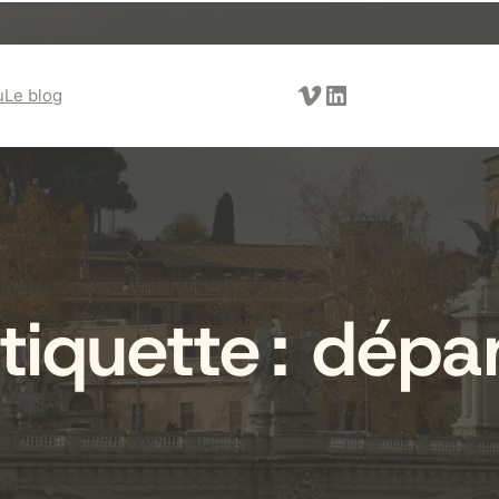
Vimeo
LinkedIn
u
Le blog
tiquette :
dépa