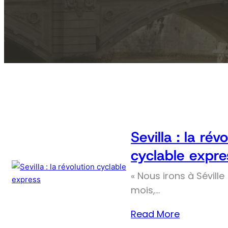
Sevilla : la rév
cyclable expre
« Nous irons à Séville 
mois,…
Read More