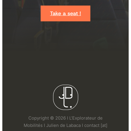
Take a seat !
Copyright © 2026 I L’Explorateur de
Mobilités I Julien de Labaca I contact [at]