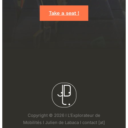
Take a seat !
Copyright © 2026 I L’Explorateur de
Mobilités I Julien de Labaca I contact [at]