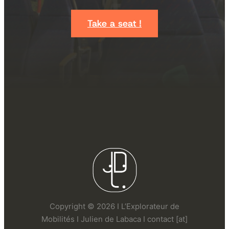
Take a seat !
Copyright © 2026 I L’Explorateur de
Mobilités I Julien de Labaca I contact [at]