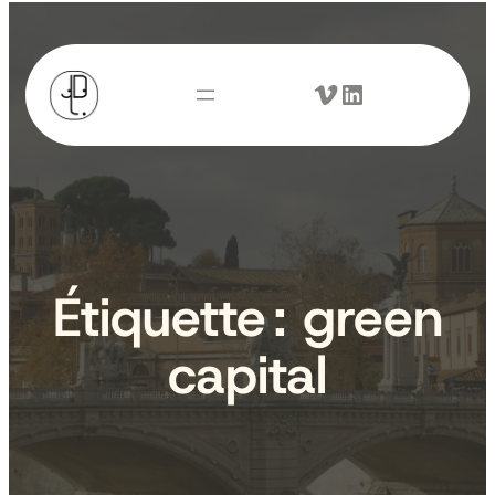
Aller
au
Vimeo
LinkedIn
contenu
Étiquette :
green
capital