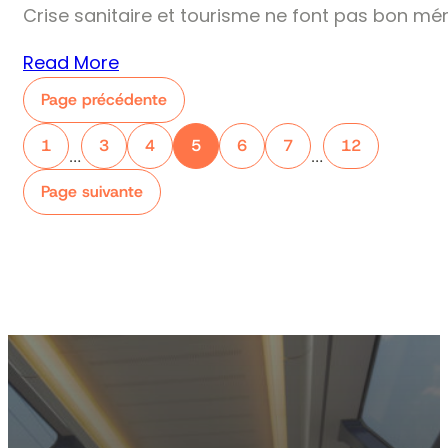
Crise sanitaire et tourisme ne font pas bon mé
Read More
Page précédente
1
3
4
5
6
7
12
…
…
Page suivante