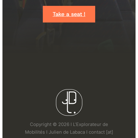
Take a seat !
Copyright © 2026 I L’Explorateur de
Mobilités I Julien de Labaca I contact [at]