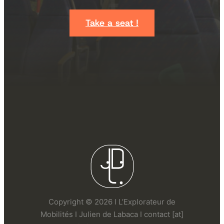
Take a seat !
Copyright © 2026 I L’Explorateur de
Mobilités I Julien de Labaca I contact [at]