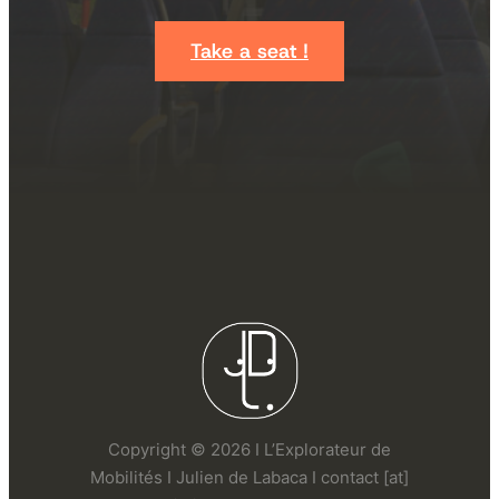
Take a seat !
Copyright © 2026 I L’Explorateur de
Mobilités I Julien de Labaca I contact [at]