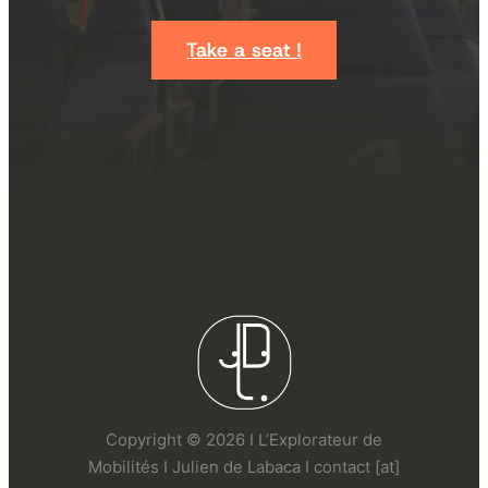
Take a seat !
Copyright © 2026 I L’Explorateur de
Mobilités I Julien de Labaca I contact [at]