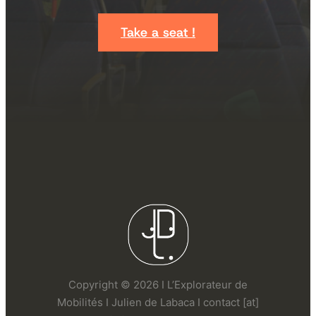
Take a seat !
Copyright © 2026 I L’Explorateur de
Mobilités I Julien de Labaca I contact [at]