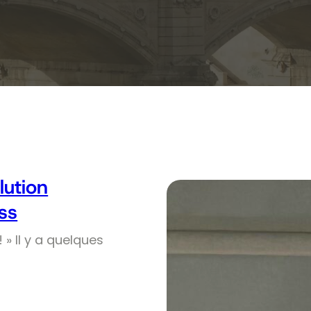
olution
ss
! » Il y a quelques