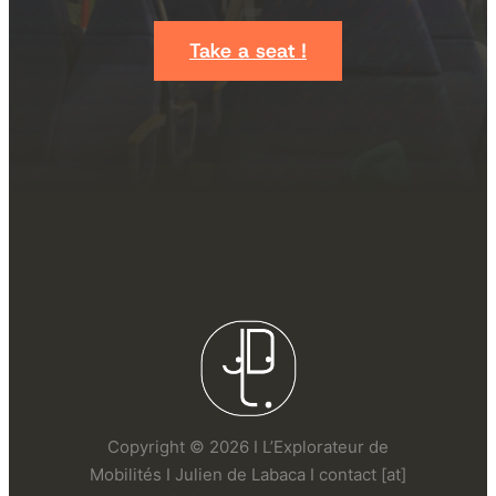
Take a seat !
Copyright © 2026 I L’Explorateur de
Mobilités I Julien de Labaca I contact [at]