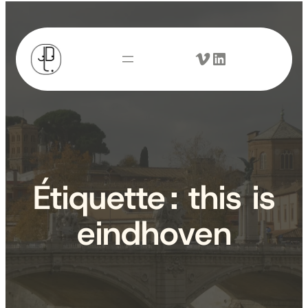
Aller
au
Vimeo
LinkedIn
contenu
Étiquette :
this is
eindhoven