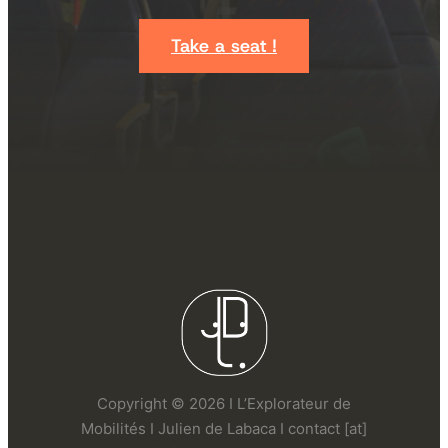
Take a seat !
Copyright © 2026 I L’Explorateur de
Mobilités I Julien de Labaca I contact [at]