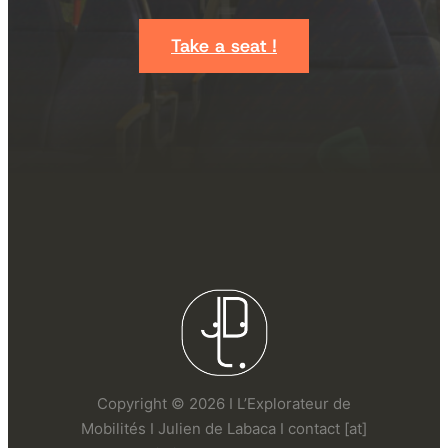
Take a seat !
Copyright © 2026 I L’Explorateur de
Mobilités I Julien de Labaca I contact [at]