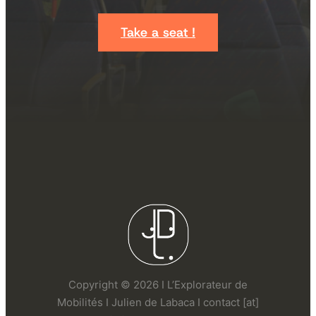
Take a seat !
Copyright © 2026 I L’Explorateur de
Mobilités I Julien de Labaca I contact [at]