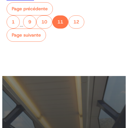
Page précédente
1
9
10
11
12
…
Page suivante