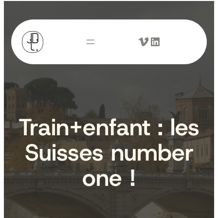
Aller
au
Vimeo
LinkedIn
contenu
Train+enfant : les
Suisses number
one !