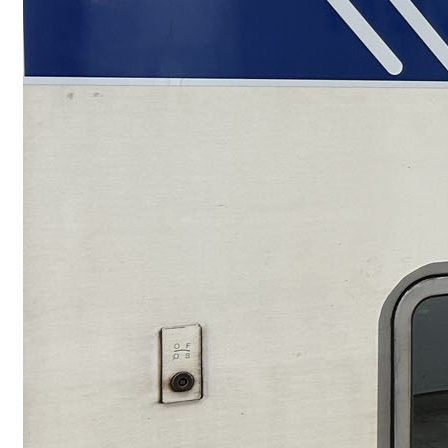
Vélo+train : to
je préfère les 
Coupler le vélo et le 
solution qui pourrait 
Read More