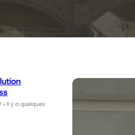
olution
ss
! » Il y a quelques