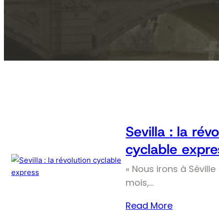
Sevilla : la rév
cyclable expre
« Nous irons à Séville 
mois,…
Read More