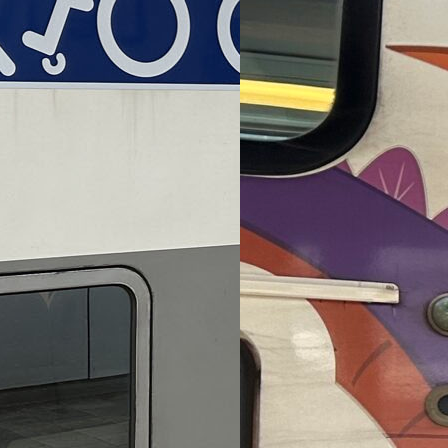
ut compte fait,
belges ?
train est une
s’avérer…