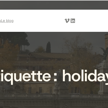
Vimeo
LinkedIn
u
Le blog
tiquette :
holida