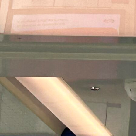
Pays-Bas : l’autre pays… de
l’Open Payment !
Les Pays-Bas vivent actuellement un
moment historique, un véritable point de
bascule…
Read More