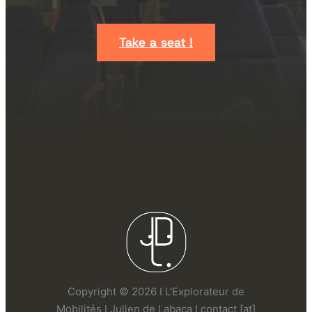
Take a seat !
Copyright © 2026 I L’Explorateur de
Mobilités I Julien de Labaca I contact [at]