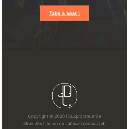
Take a seat !
Copyright © 2026 I L’Explorateur de
Mobilités I Julien de Labaca I contact [at]