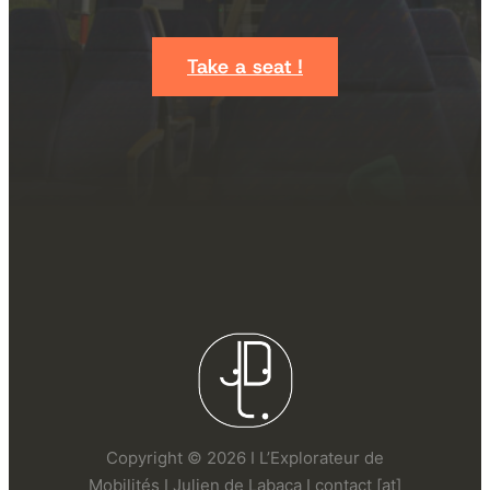
Take a seat !
Copyright © 2026 I L’Explorateur de
Mobilités I Julien de Labaca I contact [at]