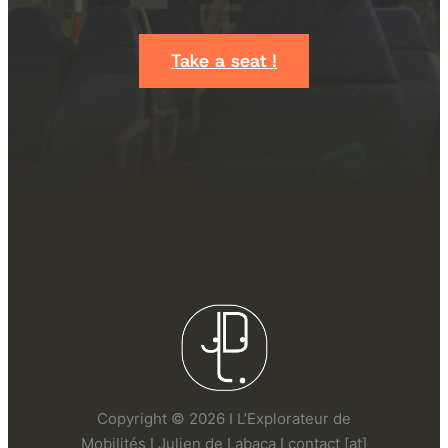
Take a seat !
Copyright © 2026 I L’Explorateur de
Mobilités I Julien de Labaca I contact [at]