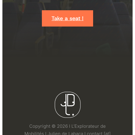
Take a seat !
Copyright © 2026 I L’Explorateur de
Mobilités I Julien de Labaca I contact [at]