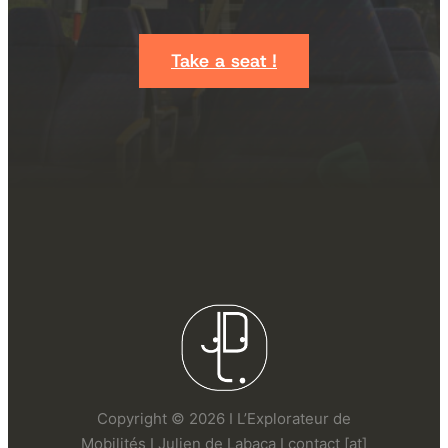
Take a seat !
Copyright © 2026 I L’Explorateur de
Mobilités I Julien de Labaca I contact [at]