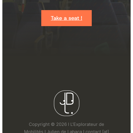
Take a seat !
Copyright © 2026 I L’Explorateur de
Mobilités I Julien de Labaca I contact [at]