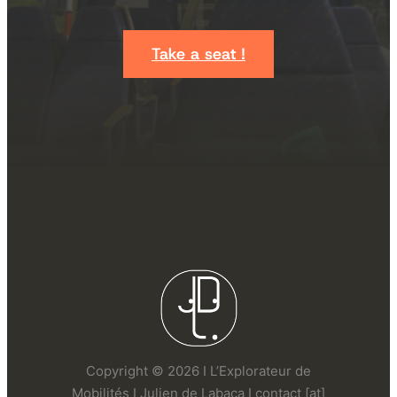
Take a seat !
Copyright © 2026 I L’Explorateur de
Mobilités I Julien de Labaca I contact [at]